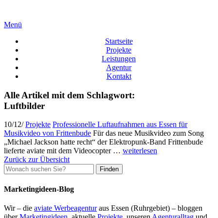
Menü
Startseite
Projekte
Leistungen
Agentur
Kontakt
Alle Artikel mit dem Schlagwort:
Luftbilder
10
/
12
/
Projekte
Professionelle Luftaufnahmen aus Essen für
Musikvideo von Frittenbude
Für das neue Musikvideo zum Song
„Michael Jackson hatte recht“ der Elektropunk-Band Frittenbude
lieferte aviate mit dem Videocopter …
weiterlesen
Zurück zur Übersicht
Suchen
nach:
Marketingideen-Blog
Wir – die
aviate Werbeagentur
aus Essen (Ruhrgebiet) – bloggen
über
Marketingideen
, aktuelle
Projekte
, unseren
Agenturalltag
und