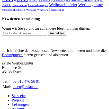
Schule
Selbständige
Selbständigkeit
Support
Weihnachtsfeier
Werbeagentur
Titelbild
Unternehmer
Unternehmergeist
Werbemöglichkeiten
Werbung
Windows
Überraschung
Newsletter-Anmeldung
Wenn wir Sie ab und zu auf andere Ideen bringen dürfen:
Ich möchte den kostenlosen Newsletter abonnieren und habe die
Bedingungen
hierzu gelesen und akzeptiert.
aviate
Werbeagentur
Ruhrallee 63
45138 Essen
Tel.:
02
01 /
476
56
01
Mail:
ideen@aviate.de
Startseite
Projekte
Leistungen
Agentur