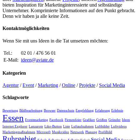
bieten Inspiration für Marketinginteressierte und selbständige
Unternehmer. Komprimierte Informationen auf den Punkt gebracht.
Denn wir haben ja alle keine Zeit.
Kontaktmöglichkeiten
Wenn Sie mit uns Ideen in die Tat umsetzen möchten:
Tel.:
02 01 / 476 56 01
E-Mail:
ideen@aviate.de
Kategorien
Agentur
/
Event
/
Marketing
/
Online
/
Projekte
/
Social Media
Schlagworte
Bewertung
Bildbearbeitung
Browser
Datenschutz
Empfehlung
Erfahrung
Erlebnis
Essen
Eventmarketing
Facebook
Firmenfeier
Grafiker
Größen
Gründer
Ideen
Internet Explorer
Lanzarote
Like-Button
Liste
Luftaufnahmen
Luftbilder
Luftvideos
Marketingmaßnahmen
Microsoft
Musikvideo
Netzwerk
Planung
Profilbild
Ruhrgebiet
Social Media